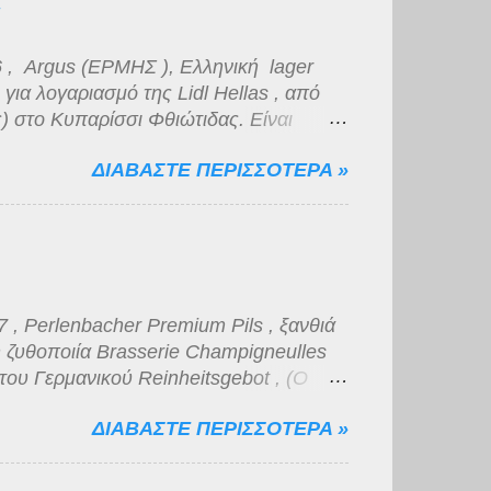
 , Argus (ΕΡΜΗΣ ), Ελληνική lager
ια λογαριασμό της Lidl Hellas , από
) στο Κυπαρίσσι Φθιώτιδας. Είναι
ό πυκνό αφρό μέτριας διάρκειας. Το
ΔΙΑΒΑΣΤΕ ΠΕΡΙΣΣΟΤΕΡΑ »
πως και η γεύση της, βυνώδης,
 μικρής διάρκειας. Για την κατηγορία
, νομίζω πως η ποιότητα της είναι
, Perlenbacher Premium Pils , ξανθιά
 ζυθοποιία Brasserie Champigneulles
του Γερμανικού Reinheitsgebot , (Ο
Μπύρας) μιας και προορίζεται για
ΔΙΑΒΑΣΤΕ ΠΕΡΙΣΣΟΤΕΡΑ »
 supermarket που δραστηριοποιείται
 με 4,9 % αλκοόλ, χρυσοκίτρινο χρώμα
α. Η γεύση είναι κάτι μεταξύ νερού και