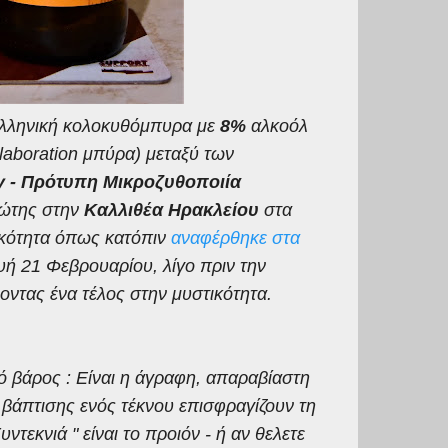
Ελληνική κολοκυθόμπυρα με
8%
αλκοόλ
llaboration μπύρα) μεταξύ των
 - Πρότυπη Μικροζυθοποιία
ρώτης στην
Καλλιθέα Ηρακλείου
στα
ικότητα όπως κατόπιν
αναφέρθηκε στα
υή 21 Φεβρουαρίου, λίγο πριν την
οντας ένα τέλος στην μυστικότητα.
κό βάρος : Είναι η άγραφη, απαραβίαστη
βάπτισης ενός τέκνου επισφραγίζουν τη
ντεκνιά " είναι το προιόν - ή αν θελετε