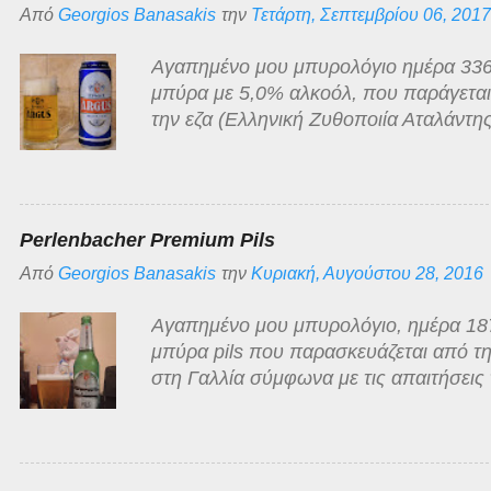
Από
Georgios Banasakis
την
Τετάρτη, Σεπτεμβρίου 06, 2017
Αγαπημένο μου μπυρολόγιο ημέρα 336
μπύρα με 5,0% αλκοόλ, που παράγεται γ
την εζα (Ελληνική Ζυθοποιία Αταλάντης
ανοιχτόχρωμη ξανθιά, διαυγής με λευκ
άρωμα της κλασσικό της κατηγορίας, ό
γλυκόπικρη με ελάχιστα πικρή επίγευση
χαμηλής τιμής στην οποία κατατάσσεται
Perlenbacher Premium Pils
αρκετά τίμια!
Από
Georgios Banasakis
την
Κυριακή, Αυγούστου 28, 2016
Αγαπημένο μου μπυρολόγιο, ημέρα 187 
μπύρα pils που παρασκευάζεται από τη
στη Γαλλία σύμφωνα με τις απαιτήσεις 
Νόμος του 1516 περί Καθαρότητας της 
πώληση από μεγάλη Γερμανική αλυσίδα
στη χώρα μας. Value for money μπύρα
και αφρό που εξαφανίζεται πολύ γρήγορ