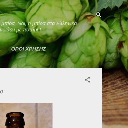
οιάζει με ποτήρι !
Α
ΟΡΟΙ ΧΡΗΣΗΣ
20