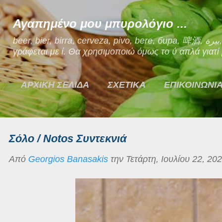
Μετάβαση στο κύριο περιεχόμενο
Αγαπημένο μου μπυρολόγιο ...
beer, bier, birra, cerveza, pivo, bere, бира, 啤酒, بيرة, μπίρα. Ναι, η μπίρα στα Ελληνικά
γράφεται με ί. Θα χρησιμοποιώ όμως το ύ απλά γιατί μ
ΑΡΧΙΚΗ ΣΕΛΙΔΑ
ΣΧΕΤΙΚΑ
ΕΠΙΚΟΙΝΩΝΙ
Σόλο / Notos Συντεκνιά
Από
Georgios Banasakis
την
Τετάρτη, Ιουλίου 22, 20