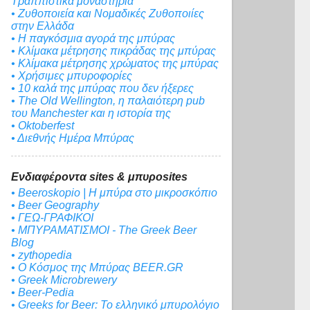
Τραππιστικά μοναστήρια
• Ζυθοποιεία και Νομαδικές Ζυθοποιίες
στην Ελλάδα
• Η παγκόσμια αγορά της μπύρας
• Κλίμακα μέτρησης πικράδας της μπύρας
• Κλίμακα μέτρησης χρώματος της μπύρας
• Χρήσιμες μπυροφορίες
• 10 καλά της μπύρας που δεν ήξερες
• The Old Wellington, η παλαιότερη pub
του Manchester και η ιστορία της
• Oktoberfest
• Διεθνής Ημέρα Μπύρας
Ενδιαφέροντα sites & μπυροsites
• Beeroskopio | Η μπύρα στο μικροσκόπιο
• Beer Geography
• ΓΕΩ-ΓΡΑΦΙΚΟΙ
• ΜΠΥΡΑΜΑΤΙΣΜΟΙ - The Greek Beer
Blog
• zythopedia
• Ο Κόσμος της Μπύρας BEER.GR
• Greek Microbrewery
• Beer-Pedia
• Greeks for Beer: To ελληνικό μπυρολόγιο