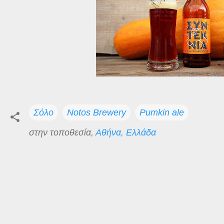
Σόλο
Notos Brewery
Pumkin ale
στην τοποθεσία,
Αθήνα, Ελλάδα
Σ
χ
ό
λ
ι