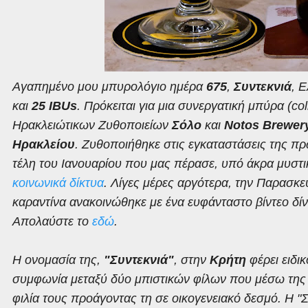
Αγαπημένο μου μπυρολόγιο ημέρα
675
,
Συντεκνιά
, 
και
25 IBUs
. Πρόκειται για μια συνεργατική μπύρα (co
Ηρακλειώτικων Ζυθοποιείων
Σόλο
και
Notos Brewery
Ηρακλείου
. Ζυθοποιήθηκε στις εγκαταστάσεις της π
τέλη του Ιανουαρίου που μας πέρασε, υπό άκρα μυστ
κοινωνικά δίκτυα
. Λίγες μέρες αργότερα, την Παρασκε
καραντίνα ανακοινώθηκε με ένα ευφάνταστο βίντεο δίν
Απολαύστε το
εδώ
.
Η ονομασία της,
"Συντεκνιά"
, στην
Κρήτη
φέρει ειδι
συμφωνία μεταξύ δύο μπιστικών φίλων που μέσω της 
φιλία τους προάγοντας τη σε οικογενειακό δεσμό. Η "Συ