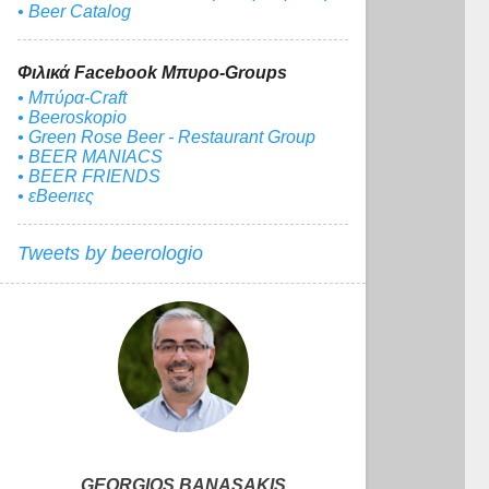
• Beer Catalog
Φιλικά Facebook Μπυρο-Groups
• Μπύρα-Craft
• Beeroskopio
• Green Rose Beer - Restaurant Group
• BEER MANIACS
• BEER FRIENDS
• εBeerιες
Tweets by beerologio
GEORGIOS BANASAKIS