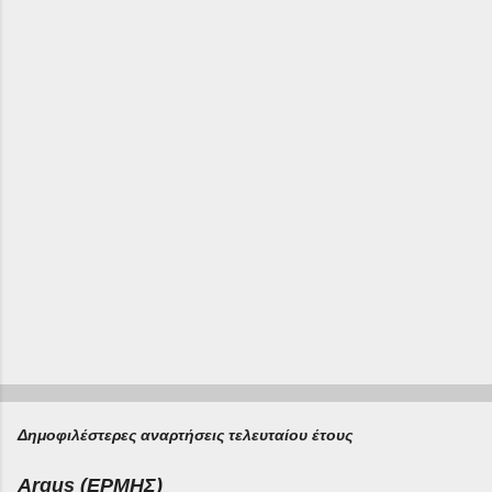
ι
α
Δημοφιλέστερες αναρτήσεις τελευταίου έτους
Argus (ΕΡΜΗΣ)