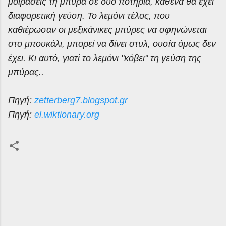
μοιράσεις τη μπύρα σε δυο ποτήρια, καθένα θα έχει
διαφορετική γεύση. Το λεμόνι τέλος, που
καθιέρωσαν οι μεξικάνικες μπύρες να σφηνώνεται
στο μπουκάλι, μπορεί να δίνει
στυλ
, ουσία όμως δεν
έχει. Κι αυτό, γιατί το λεμόνι "κόβει" τη γεύση της
μπύρας..
Πηγή:
zetterberg7.blogspot.gr
Πηγή:
el.wiktionary.org
Σ
χ
ό
λ