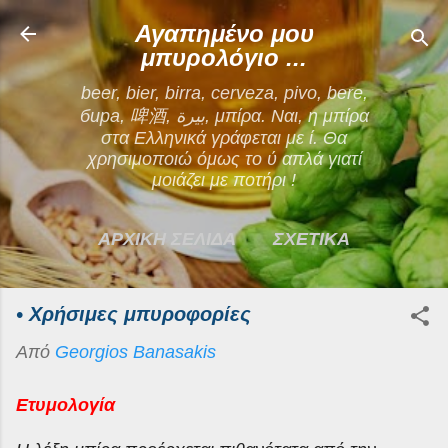
Μετάβαση στο κύριο περιεχόμενο
Αγαπημένο μου
μπυρολόγιο ...
beer, bier, birra, cerveza, pivo, bere,
бира, 啤酒, بيرة, μπίρα. Ναι, η μπίρα
στα Ελληνικά γράφεται με ί. Θα
χρησιμοποιώ όμως το ύ απλά γιατί
μοιάζει με ποτήρι !
ΑΡΧΙΚΗ ΣΕΛΙΔΑ
ΣΧΕΤΙΚΑ
ΕΠΙΚΟΙΝΩΝΙΑ
• Χρήσιμες μπυροφορίες
ΠΕΡΙΣΣΌΤΕΡΑ…
Από
Georgios Banasakis
ΟΡΟΙ ΧΡΗΣΗΣ
Ετυμολογία