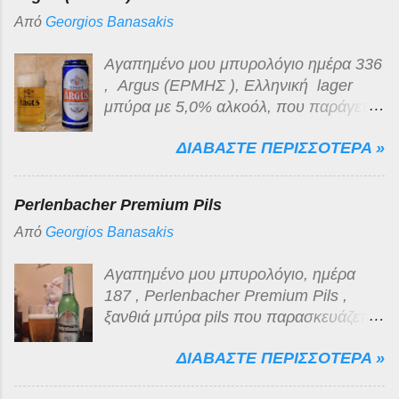
Από
Georgios Banasakis
Αγαπημένο μου μπυρολόγιο ημέρα 336
, Argus (ΕΡΜΗΣ ), Ελληνική lager
μπύρα με 5,0% αλκοόλ, που παράγεται
για λογαριασμό της Lidl Hellas , από
ΔΙΑΒΑΣΤΕ ΠΕΡΙΣΣΟΤΕΡΑ »
την εζα (Ελληνική Ζυθοποιία
Αταλάντης) στο Κυπαρίσσι Φθιώτιδας.
Είναι ανοιχτόχρωμη ξανθιά, διαυγής με
Perlenbacher Premium Pils
λευκό πυκνό αφρό μέτριας διάρκειας.
Από
Georgios Banasakis
Το άρωμα της κλασσικό της
κατηγορίας, όπως και η γεύση της,
Αγαπημένο μου μπυρολόγιο, ημέρα
βυνώδης, γλυκόπικρη με ελάχιστα
187 , Perlenbacher Premium Pils ,
πικρή επίγευση μικρής διάρκειας. Για
ξανθιά μπύρα pils που παρασκευάζεται
την κατηγορία χαμηλής τιμής στην
από τη ζυθοποιία Brasserie
οποία κατατάσσεται, νομίζω πως η
ΔΙΑΒΑΣΤΕ ΠΕΡΙΣΣΟΤΕΡΑ »
Champigneulles στη Γαλλία σύμφωνα
ποιότητα της είναι αρκετά τίμια!
με τις απαιτήσεις του Γερμανικού