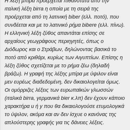
Η λέξη μπίρα προέρχεται πιθανότατα από την
ιταλική λέξη birra η οποία με τη σειρά της
προέρχεται από τη λατινική biber (ελλ. ποτό), που
συνδέεται και με το λατινικό ρήμα bibere (ελλ. πίνω).
Η ελληνική λέξη ζύθος απαντάται επίσης σε
αρχαίους γεωγράφους περιηγητές, όπως ο
Διόδωρος και ο Στράβων, δηλώνοντας βασικά το
ποτό από κριθάρι, κυρίως των Αιγυπτίων. Επίσης η
λέξη ζύθος σχετίζεται με το ρήμα ζέω (δηλαδή
βράζω). Η γραφή της λέξης μπίρα με ύψιλον είναι
μεν ευρέως διαδεδομένη, δεν δικαιολογείται όμως.
Οι ομόρριζες λέξεις των ευρωπαϊκών γλωσσών
(ιταλικά birra, γερμανικά bier κ.λπ) δεν έχουν κάποιο
χαρακτήρα u ή y που θα δικαιολογούσε ετυμολογικά
το ύψιλον, ακόμα και αν δεν ίσχυε ο κανόνας της
απλούστερης γραφής για τις δάνειες λέξεις.