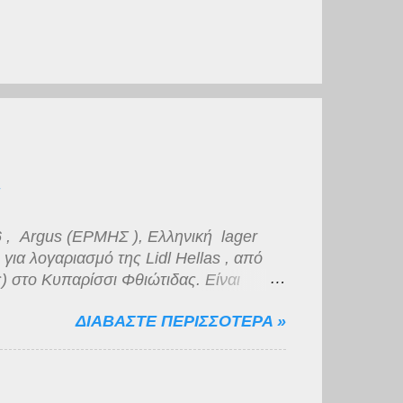
 , Argus (ΕΡΜΗΣ ), Ελληνική lager
ια λογαριασμό της Lidl Hellas , από
) στο Κυπαρίσσι Φθιώτιδας. Είναι
ό πυκνό αφρό μέτριας διάρκειας. Το
ΔΙΑΒΑΣΤΕ ΠΕΡΙΣΣΟΤΕΡΑ »
πως και η γεύση της, βυνώδης,
 μικρής διάρκειας. Για την κατηγορία
, νομίζω πως η ποιότητα της είναι