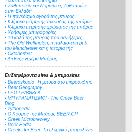
Τραππιστικά μοναστήρια
• Ζυθοποιεία και Νομαδικές Ζυθοποιίες
στην Ελλάδα
• Η παγκόσμια αγορά της μπύρας
• Κλίμακα μέτρησης πικράδας της μπύρας
• Κλίμακα μέτρησης χρώματος της μπύρας
• Χρήσιμες μπυροφορίες
• 10 καλά της μπύρας που δεν ήξερες
• The Old Wellington, η παλαιότερη pub
του Manchester και η ιστορία της
• Oktoberfest
• Διεθνής Ημέρα Μπύρας
Ενδιαφέροντα sites & μπυροsites
• Beeroskopio | Η μπύρα στο μικροσκόπιο
• Beer Geography
• ΓΕΩ-ΓΡΑΦΙΚΟΙ
• ΜΠΥΡΑΜΑΤΙΣΜΟΙ - The Greek Beer
Blog
• zythopedia
• Ο Κόσμος της Μπύρας BEER.GR
• Greek Microbrewery
• Beer-Pedia
• Greeks for Beer: To ελληνικό μπυρολόγιο