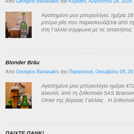
Από
Georgios Banasakis
την
Κυριακή, Αυγούστου 28, 2016
Αγαπημένο μου μπυρολόγιο, ημέρα 187 
μπύρα pils που παρασκευάζεται από τη
στη Γαλλία σύμφωνα με τις απαιτήσεις 
Νόμος του 1516 περί Καθαρότητας της 
πώληση από μεγάλη Γερμανική αλυσίδα
στη χώρα μας. Value for money μπύρα
και αφρό που εξαφανίζεται πολύ γρήγορ
Blonder Bräu
τυπικής pilsner μπύρας που με κλειστά
Από
Georgios Banasakis
την
Παρασκευή, Οκτωβρίου 05, 20
σωρού".
Αγαπημένο μου μπυρολόγιο ημέρα 472, 
αλκοόλ, από τη ζυθοποιία SAS Brasser
Omer της βόρειας Γαλλίας . Η ζυθοποιί
πολλές εξαγορές και συγχωνεύσεις, ον
το 1985, είχε επικεντρωθεί κυρίως στη
αγοράστηκε από τον όμιλο Saint-Arnoul
Saint-Omer.Οι ζυθοποιία Facon , στο P
ΠΑΙΧΤΕ ΠΑΝΚ!