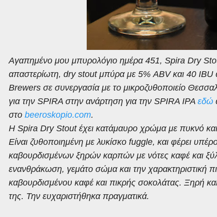
Αγαπημένο μου μπυρολόγιο ημέρα 451, Spira Dry Stou
απαστερίωτη, dry stout μπύρα με 5% ABV και 40 IBU
Brewers σε συνεργασία με το μικροζυθοποιείο Θεσσαλ
για την SPIRA στην ανάρτηση για την SPIRA IPA
εδώ
στο
beeroskopio.com
.
Η Spira Dry Stout έχει κατάμαυρο χρώμα με πυκνό κα
Είναι ζυθοποιημένη με λυκίσκο fuggle, και φέρει υπ
καβουρδισμένων ξηρών καρπών με νότες καφέ και ξύλ
ενανθράκωση, γεμάτο σώμα και την χαρακτηριστική π
καβουρδισμένου καφέ και πικρής σοκολάτας. Ξηρή και
της. Την ευχαριστήθηκα πραγματικά.