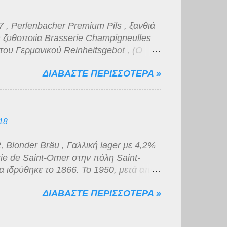
, Perlenbacher Premium Pils , ξανθιά
 ζυθοποιία Brasserie Champigneulles
του Γερμανικού Reinheitsgebot , (Ο
Μπύρας) μιας και προορίζεται για
ΔΙΑΒΑΣΤΕ ΠΕΡΙΣΣΟΤΕΡΑ »
 supermarket που δραστηριοποιείται
 με 4,9 % αλκοόλ, χρυσοκίτρινο χρώμα
α. Η γεύση είναι κάτι μεταξύ νερού και
 μάτια κατατάσσεται στην κατηγορία "του
18
Blonder Bräu , Γαλλική lager με 4,2%
ie de Saint-Omer στην πόλη Saint-
α ιδρύθηκε το 1866. Το 1950, μετά από
ομάστηκε "Brasserie Artésienne". Μέχρι
ΔΙΑΒΑΣΤΕ ΠΕΡΙΣΣΟΤΕΡΑ »
ν τοπική αγορά. Εκείνη την χρονιά
d και υιοθέτησε το όνομα Brasserie de
ont-de-Briques και η ζυθοποιία