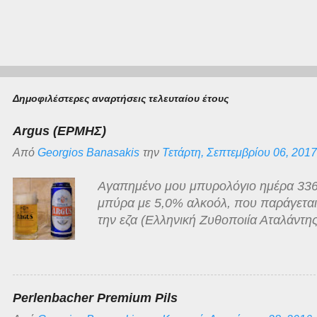
Δημοφιλέστερες αναρτήσεις τελευταίου έτους
Argus (ΕΡΜΗΣ)
Από
Georgios Banasakis
την
Τετάρτη, Σεπτεμβρίου 06, 2017
Αγαπημένο μου μπυρολόγιο ημέρα 336
μπύρα με 5,0% αλκοόλ, που παράγεται γ
την εζα (Ελληνική Ζυθοποιία Αταλάντης
ανοιχτόχρωμη ξανθιά, διαυγής με λευκ
άρωμα της κλασσικό της κατηγορίας, ό
γλυκόπικρη με ελάχιστα πικρή επίγευση
χαμηλής τιμής στην οποία κατατάσσεται
Perlenbacher Premium Pils
αρκετά τίμια!