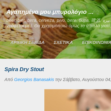
Μετάβαση στο κύριο περιεχόμενο
Αγαπημένο μου μπυρολόγιο ...
beer, bier, birra, cerveza, pivo, bere, бира, 啤酒, بيرة, μπίρα. Ναι, η μπίρα στα Ελληνικά
γράφεται με ί. Θα χρησιμοποιώ όμως το ύ απλά γιατί μ
ΑΡΧΙΚΗ ΣΕΛΙΔΑ
ΣΧΕΤΙΚΑ
ΕΠΙΚΟΙΝΩΝΙ
Spira Dry Stout
Από
Georgios Banasakis
την
Σάββατο, Αυγούστου 04