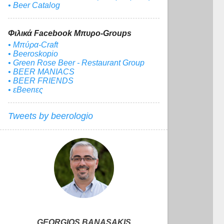
• Beer Catalog
Φιλικά Facebook Μπυρο-Groups
• Μπύρα-Craft
• Beeroskopio
• Green Rose Beer - Restaurant Group
• BEER MANIACS
• BEER FRIENDS
• εBeerιες
Tweets by beerologio
GEORGIOS BANASAKIS