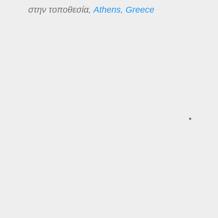
στην τοποθεσία,
Athens, Greece
Σ
χ
ό
λ
ι
α