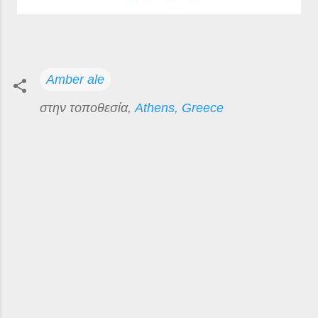
Amber ale
στην τοποθεσία,
Athens, Greece
Σ
χ
ό
λ
ι
α