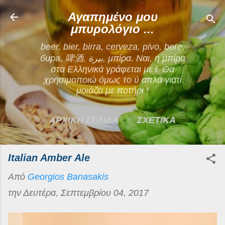
Μετάβαση στο κύριο περιεχόμενο
Αγαπημένο μου
μπυρολόγιο ...
beer, bier, birra, cerveza, pivo, bere,
бира, 啤酒, بيرة, μπίρα. Ναι, η μπίρα
στα Ελληνικά γράφεται με ί. Θα
χρησιμοποιώ όμως το ύ απλά γιατί
μοιάζει με ποτήρι !
ΑΡΧΙΚΗ ΣΕΛΙΔΑ
ΣΧΕΤΙΚΑ
ΕΠΙΚΟΙΝΩΝΙΑ
Italian Amber Ale
ΠΕΡΙΣΣΌΤΕΡΑ…
Από
Georgios Banasakis
ΟΡΟΙ ΧΡΗΣΗΣ
την
Δευτέρα, Σεπτεμβρίου 04, 2017