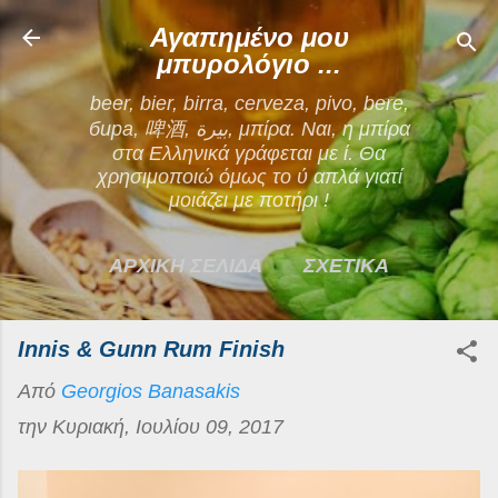
Μετάβαση στο κύριο περιεχόμενο
Αγαπημένο μου
μπυρολόγιο ...
beer, bier, birra, cerveza, pivo, bere,
бира, 啤酒, بيرة, μπίρα. Ναι, η μπίρα
στα Ελληνικά γράφεται με ί. Θα
χρησιμοποιώ όμως το ύ απλά γιατί
μοιάζει με ποτήρι !
ΑΡΧΙΚΗ ΣΕΛΙΔΑ
ΣΧΕΤΙΚΑ
ΕΠΙΚΟΙΝΩΝΙΑ
Innis & Gunn Rum Finish
ΠΕΡΙΣΣΌΤΕΡΑ…
Από
Georgios Banasakis
ΟΡΟΙ ΧΡΗΣΗΣ
την
Κυριακή, Ιουλίου 09, 2017