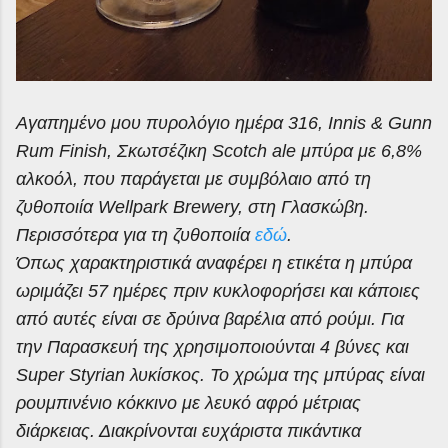
Αγαπημένο μου πυρολόγιο ημέρα 31
6
, Innis & Gunn
Rum Finish
, Σκωτσέζικη
Scotch ale
μπύρα με 6,
8
%
αλκοόλ, που παράγεται με συμβόλαιο από τη
ζυθοποιία Wellpark Brewery, στη Γλασκώβη.
Περισσότερα για τη ζυθοποιία
εδώ
.
Όπως χαρακτηριστικά αναφέρει η ετικέτα η μπύρα
ωριμάζει 57 ημέρες πριν κυκλοφορήσει και κάποιες
από αυτές είναι σε δρύινα βαρέλια από ρούμι. Για
την Παρασκευή της χρησιμοποιούνται 4 βύνες και
Super Styrian λυκίσκος. Το χρώμα της μπύρας είναι
ρουμπινένιο κόκκινο με λευκό αφρό μέτριας
διάρκειας. Διακρίνονται ευχάριστα πικάντικα