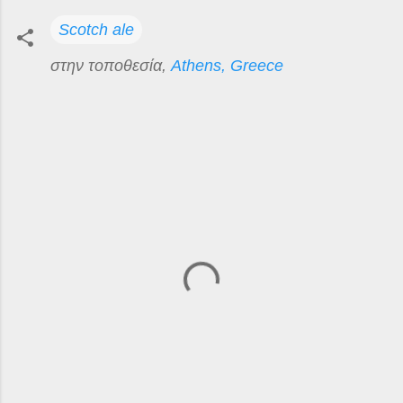
Scotch ale
στην τοποθεσία,
Athens, Greece
Σ
χ
ό
λ
ι
α