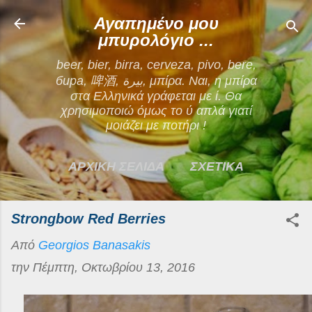
Μετάβαση στο κύριο περιεχόμενο
Αγαπημένο μου
μπυρολόγιο ...
beer, bier, birra, cerveza, pivo, bere,
бира, 啤酒, بيرة, μπίρα. Ναι, η μπίρα
στα Ελληνικά γράφεται με ί. Θα
χρησιμοποιώ όμως το ύ απλά γιατί
μοιάζει με ποτήρι !
ΑΡΧΙΚΗ ΣΕΛΙΔΑ
ΣΧΕΤΙΚΑ
ΕΠΙΚΟΙΝΩΝΙΑ
Strongbow Red Berries
ΠΕΡΙΣΣΌΤΕΡΑ…
Από
Georgios Banasakis
ΟΡΟΙ ΧΡΗΣΗΣ
την
Πέμπτη, Οκτωβρίου 13, 2016