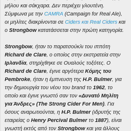
μήλου και σάκχαρα. Δεν περιέχει γλουτένη.
Σύμφωνα με την
CAMRA
(Campaign for Real Ale),
οι μηλίτες διακρίνονται σε
Ciders και Real Ciders
και
ο
Strongbow
κατατάσσεται στην πρώτη κατηγορία.
Strongbow
, ήταν το παρατσούκλι του ιππότη
Richard de Clare
, ο οποίος στην εκστρατεία στην
Ιρλανδία
, στηρίχθηκε σε Ουαλούς τοξότες. Ο
Richard de Clare
, έγινε αργότερα
Κόμης του
Pembroke
, ήταν η έμπνευση της
H.P. Bulmer
, για
την δημιουργία του νέου του brand το
1962
, το
οποίο και έγινε γνωστό σαν τον
«Δυνατό Μηλίτη
για Άνδρες» (The Strong Cider For Men)
. Για
όσους αναρωτιούνται, η
H.P. Bulmer
(ιδρυτής της
εταιρείας ο
Henry Percival Bulmer
το
1887
), είναι
γνωστή εκτός από τον
Strongbow
και για άλλους