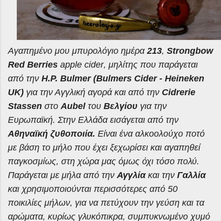
Αγαπημένο μου μπυρολόγιο ημέρα
21
3
,
Strongbow
Red Berries
apple cider
, μηλίτης που παράγεται
από την
H.P. Bulmer (Bulmers Cider - Heineken
UK)
για την Αγγλική αγορά και από την
Cidrerie
Stassen
στο
Aubel
του
Βελγίου
για την
Ευρωπαϊκή. Στην Ελλάδα εισάγεται από την
Αθηναϊκή ζυθοποιία.
Είναι ένα αλκοολούχο ποτό
με βάση το μήλο που έχει ξεχωρίσει και αγαπηθεί
παγκοσμίως, στη χώρα μας όμως όχι τόσο πολύ.
Παράγεται με μήλα από την
Αγγλία
και την
Γαλλία
και χρησιμοποιούνται περισσότερες από 50
ποικιλίες μήλων, για να πετύχουν την γεύση και τα
αρώματα, κυρίως γλυκόπικρα, συμπυκνωμένο χυμό