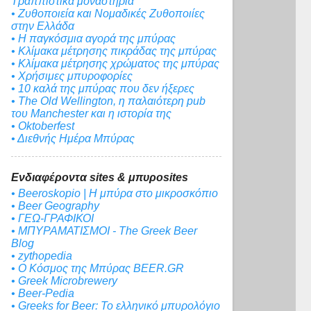
Τραππιστικά μοναστήρια
• Ζυθοποιεία και Νομαδικές Ζυθοποιίες
στην Ελλάδα
• Η παγκόσμια αγορά της μπύρας
• Κλίμακα μέτρησης πικράδας της μπύρας
• Κλίμακα μέτρησης χρώματος της μπύρας
• Χρήσιμες μπυροφορίες
• 10 καλά της μπύρας που δεν ήξερες
• The Old Wellington, η παλαιότερη pub
του Manchester και η ιστορία της
• Oktoberfest
• Διεθνής Ημέρα Μπύρας
Ενδιαφέροντα sites & μπυροsites
• Beeroskopio | Η μπύρα στο μικροσκόπιο
• Beer Geography
• ΓΕΩ-ΓΡΑΦΙΚΟΙ
• ΜΠΥΡΑΜΑΤΙΣΜΟΙ - The Greek Beer
Blog
• zythopedia
• Ο Κόσμος της Μπύρας BEER.GR
• Greek Microbrewery
• Beer-Pedia
• Greeks for Beer: To ελληνικό μπυρολόγιο