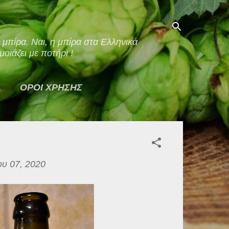
οιάζει με ποτήρι !
Α
ΟΡΟΙ ΧΡΗΣΗΣ
υ 07, 2020