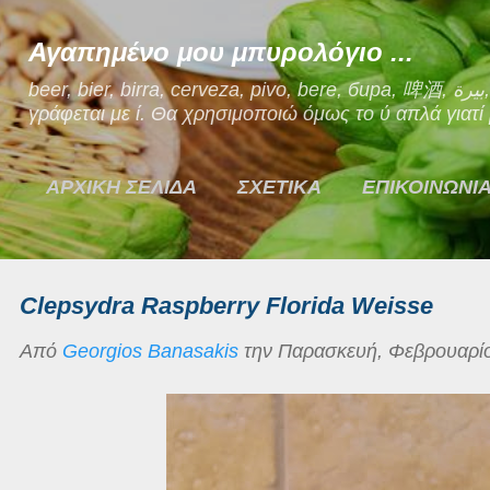
Μετάβαση στο κύριο περιεχόμενο
Αγαπημένο μου μπυρολόγιο ...
beer, bier, birra, cerveza, pivo, bere, бира, 啤酒, بيرة, μπίρα. Ναι, η μπίρα στα Ελληνικά
γράφεται με ί. Θα χρησιμοποιώ όμως το ύ απλά γιατί μ
ΑΡΧΙΚΗ ΣΕΛΙΔΑ
ΣΧΕΤΙΚΑ
ΕΠΙΚΟΙΝΩΝΙ
Clepsydra Raspberry Florida Weisse
Από
Georgios Banasakis
την
Παρασκευή, Φεβρουαρίο