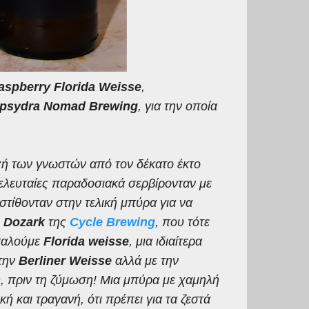
aspberry Florida Weisse
,
epsydra Nomad Brewing
,
για
την
οποία
οχή των γνωστών από τον δέκατο έκτο
τελευταίες παραδοσιακά σερβίρονταν με
στίθονταν στην τελική μπύρα για να
 Dozark
της
Cycle Brewing
, που τότε
καλούμε
Florida
w
eisse
, μια ιδιαίτερα
 την
Berliner Weisse
αλλά με την
, πριν τη ζύμωση! Μια μπύρα με χαμηλή
κή και τραγανή, ότι πρέπει για τα ζεστά