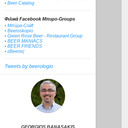
• Beer Catalog
Φιλικά Facebook Μπυρο-Groups
• Μπύρα-Craft
• Beeroskopio
• Green Rose Beer - Restaurant Group
• BEER MANIACS
• BEER FRIENDS
• εBeerιες
Tweets by beerologio
GEORGIOS BANASAKIS