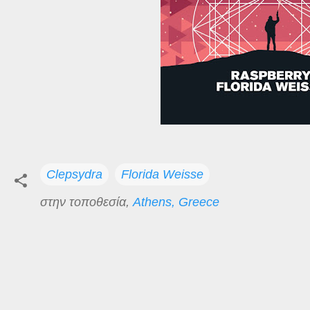
Clepsydra
Florida Weisse
στην τοποθεσία,
Athens, Greece
Σ
χ
ό
λ