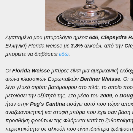
Αγαπημένο
μου
μπυρολόγιο
ημέρα
646
,
Clepsydra R
Ελληνική
Florida weisse
με
3,8%
αλκοόλ
,
από
την
Cl
μπορείτε
να
διαβάσετε
εδώ
.
Οι
Florida Weisse
μπύρες είναι μια αμερικανική εκδ
αιώνα κλασσικών Ευρωπαϊκών
Berliner Weisse
. Οι 
λίγο γλυκό σιρόπι βατόμουρου στο πλάι, το οποίο προ
μετριάσει την οξύτητά της. Στα μέσα του
2009
, ο
Doug
ήταν στην
Peg's Cantina
εισάγει αυτό που τώρα απο
αναζωογονητική και στυφή μπύρα που έχει σαν βάση
προσθήκη φρούτων της Φλόριντα κατά τη ζυθοποίηση
περιεκτικότητα σε αλκοόλ που είναι ιδιαίτερα ξεδιψαστι