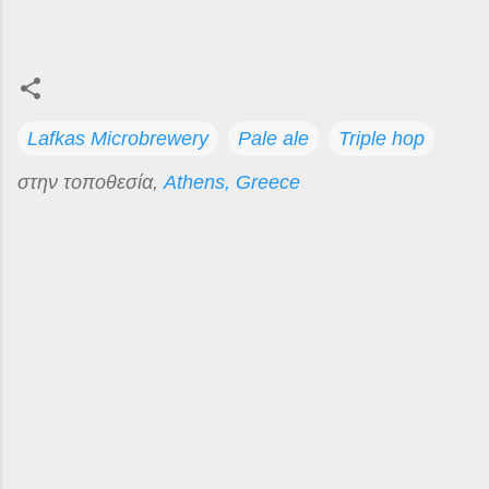
Lafkas Microbrewery
Pale ale
Triple hop
στην τοποθεσία,
Athens, Greece
Σ
χ
ό
λ
ι
α