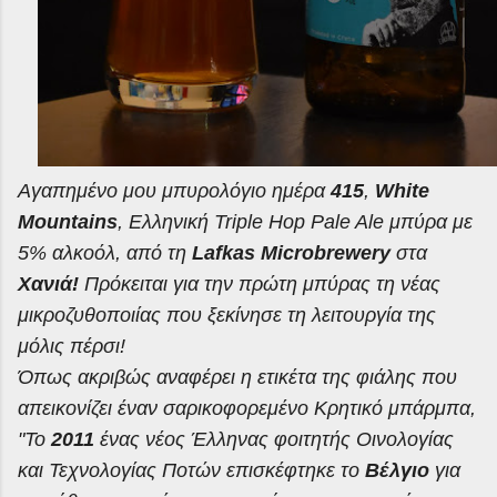
Αγαπημένο
μου
μπυρολόγιο
ημέρα
415
,
White
Mountains
,
Ελληνική
Triple Hop Pale Ale
μπύρα
με
5%
αλκοόλ
,
από
τη
Lafkas Microbrewery
στα
Χανιά
!
Πρόκειται για την πρώτη μπύρας τη νέας
μικροζυθοποιίας που ξεκίνησε τη λειτουργία της
μόλις πέρσι!
Όπως ακριβώς αναφέρει η ετικέτα της φιάλης που
απεικονίζει έναν σαρικοφορεμένο Κρητικό μπάρμπα,
"Το
2011
ένας νέος Έλληνας φοιτητής Οινολογίας
και Τεχνολογίας Ποτών επισκέφτηκε το
Βέλγιο
για