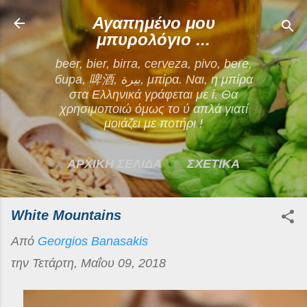
Μετάβαση στο κύριο περιεχόμενο
Αγαπημένο μου
μπυρολόγιο ...
beer, bier, birra, cerveza, pivo, bere,
бира, 啤酒, بيرة, μπίρα. Ναι, η μπίρα
στα Ελληνικά γράφεται με ί. Θα
χρησιμοποιώ όμως το ύ απλά γιατί
μοιάζει με ποτήρι !
ΑΡΧΙΚΗ ΣΕΛΙΔΑ
ΣΧΕΤΙΚΑ
ΕΠΙΚΟΙΝΩΝΙΑ
White Mountains
ΠΕΡΙΣΣΌΤΕΡΑ…
Από
Georgios Banasakis
ΟΡΟΙ ΧΡΗΣΗΣ
την
Τετάρτη, Μαΐου 09, 2018