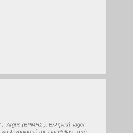
 , Argus (ΕΡΜΗΣ ), Ελληνική lager
ια λογαριασμό της Lidl Hellas , από