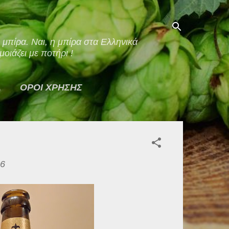
οιάζει με ποτήρι !
Α
ΟΡΟΙ ΧΡΗΣΗΣ
16