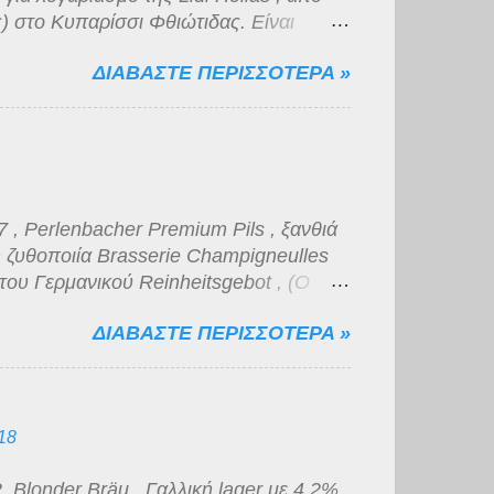
) στο Κυπαρίσσι Φθιώτιδας. Είναι
ό πυκνό αφρό μέτριας διάρκειας. Το
ΔΙΑΒΑΣΤΕ ΠΕΡΙΣΣΟΤΕΡΑ »
πως και η γεύση της, βυνώδης,
 μικρής διάρκειας. Για την κατηγορία
, νομίζω πως η ποιότητα της είναι
, Perlenbacher Premium Pils , ξανθιά
 ζυθοποιία Brasserie Champigneulles
του Γερμανικού Reinheitsgebot , (Ο
Μπύρας) μιας και προορίζεται για
ΔΙΑΒΑΣΤΕ ΠΕΡΙΣΣΟΤΕΡΑ »
 supermarket που δραστηριοποιείται
 με 4,9 % αλκοόλ, χρυσοκίτρινο χρώμα
α. Η γεύση είναι κάτι μεταξύ νερού και
 μάτια κατατάσσεται στην κατηγορία "του
18
Blonder Bräu , Γαλλική lager με 4,2%