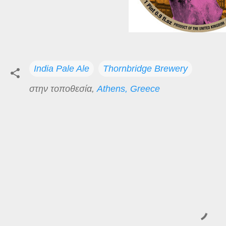
India Pale Ale
Thornbridge Brewery
στην τοποθεσία,
Athens, Greece
Σ
χ
ό
λ
ι
α