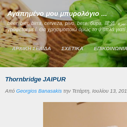
Μετάβαση στο κύριο περιεχόμενο
Αγαπημένο μου μπυρολόγιο ...
beer, bier, birra, cerveza, pivo, bere, бира, 啤酒, بيرة, μπίρα. Ναι, η μπίρα στα Ελληνικά
γράφεται με ί. Θα χρησιμοποιώ όμως το ύ απλά γιατί μ
ΑΡΧΙΚΗ ΣΕΛΙΔΑ
ΣΧΕΤΙΚΑ
ΕΠΙΚΟΙΝΩΝΙ
Thornbridge JAIPUR
Από
Georgios Banasakis
την
Τετάρτη, Ιουλίου 13, 20