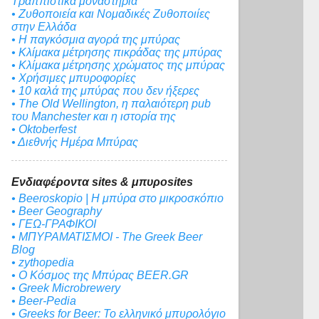
Τραππιστικά μοναστήρια
• Ζυθοποιεία και Νομαδικές Ζυθοποιίες
στην Ελλάδα
• Η παγκόσμια αγορά της μπύρας
• Κλίμακα μέτρησης πικράδας της μπύρας
• Κλίμακα μέτρησης χρώματος της μπύρας
• Χρήσιμες μπυροφορίες
• 10 καλά της μπύρας που δεν ήξερες
• The Old Wellington, η παλαιότερη pub
του Manchester και η ιστορία της
• Oktoberfest
• Διεθνής Ημέρα Μπύρας
Ενδιαφέροντα sites & μπυροsites
• Beeroskopio | Η μπύρα στο μικροσκόπιο
• Beer Geography
• ΓΕΩ-ΓΡΑΦΙΚΟΙ
• ΜΠΥΡΑΜΑΤΙΣΜΟΙ - The Greek Beer
Blog
• zythopedia
• Ο Κόσμος της Μπύρας BEER.GR
• Greek Microbrewery
• Beer-Pedia
• Greeks for Beer: To ελληνικό μπυρολόγιο