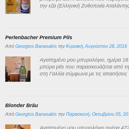
την εζα (Ελληνική Ζυθοποιία Αταλάντης
ανοιχτόχρωμη ξανθιά, διαυγής με λευκ
άρωμα της κλασσικό της κατηγορίας, ό
γλυκόπικρη με ελάχιστα πικρή επίγευση
χαμηλής τιμής στην οποία κατατάσσεται
Perlenbacher Premium Pils
αρκετά τίμια!
Από
Georgios Banasakis
την
Κυριακή, Αυγούστου 28, 2016
Αγαπημένο μου μπυρολόγιο, ημέρα 187 
μπύρα pils που παρασκευάζεται από τη
στη Γαλλία σύμφωνα με τις απαιτήσεις 
Νόμος του 1516 περί Καθαρότητας της 
πώληση από μεγάλη Γερμανική αλυσίδα
στη χώρα μας. Value for money μπύρα
και αφρό που εξαφανίζεται πολύ γρήγορ
Blonder Bräu
τυπικής pilsner μπύρας που με κλειστά
Από
Georgios Banasakis
την
Παρασκευή, Οκτωβρίου 05, 20
σωρού".
Αγαπημένο μου μπυρολόγιο ημέρα 472, 