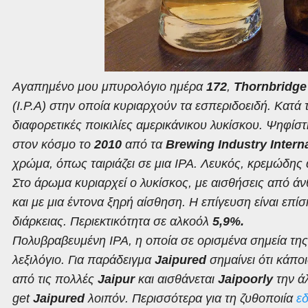
Αγαπημένο μου μπυρολόγιο ημέρα
172
,
Thornbridg
(I.P.A)
στην οποία κυριαρχούν τα εσπεριδοειδή. Κατά
διαφορετικές ποικιλίες αμερικάνικου λυκίσκου. Ψηφίσ
στον κόσμο το
2010
από τα
Brewing
Industry
Intern
χρώμα, όπως ταιριάζει σε μια
IPA
. Λευκός, κρεμώδης
Στο άρωμα κυριαρχεί ο λυκίσκος, με αισθήσεις από άν
και με μια έντονα ξηρή αίσθηση. Η επίγευση είναι επίσ
διάρκειας. Περιεκτικότητα σε αλκοόλ
5,9%.
Πολυβραβευμένη IPA, η οποία σε ορισμένα σημεία της 
λεξιλόγιο. Για παράδειγμα
Jaipured
σημαίνει ότι κάπο
από τις πολλές
Jaipur
και αισθάνεται
Jaipoorly
την ά
get
Jaipured
λοιπόν. Περισσότερα για τη ζυθοποιία
ε