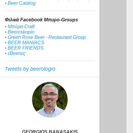
• Beer Catalog
Φιλικά Facebook Μπυρο-Groups
• Μπύρα-Craft
• Beeroskopio
• Green Rose Beer - Restaurant Group
• BEER MANIACS
• BEER FRIENDS
• εBeerιες
Tweets by beerologio
GEORGIOS BANASAKIS