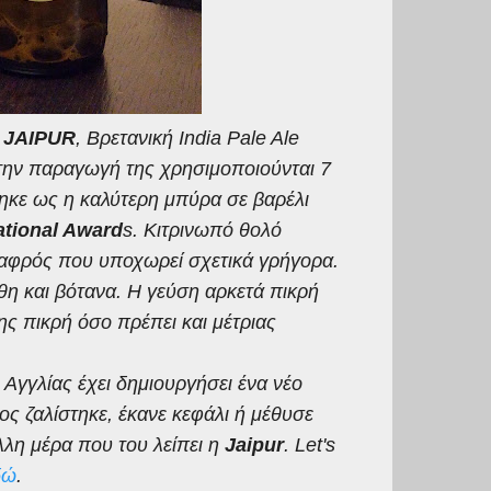
e
JAIPUR
, Βρετανική
India
Pale
Ale
 την παραγωγή της χρησιμοποιούνται 7
τηκε ως η καλύτερη μπύρα σε βαρέλι
ational
Award
s
. Κιτρινωπό θολό
 αφρός που υποχωρεί σχετικά γρήγορα.
θη και βότανα. Η γεύση αρκετά πικρή
ης πικρή όσο πρέπει και μέτριας
Αγγλίας έχει δημιουργήσει ένα νέο
ιος ζαλίστηκε, έκανε κεφάλι ή μέθυσε
λλη μέρα που του λείπει η
Jaipur
. Let's
δώ
.