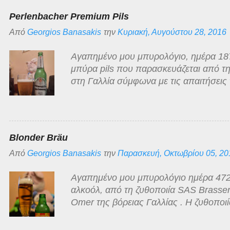
χαμηλής τιμής στην οποία κατατάσσεται
Perlenbacher Premium Pils
αρκετά τίμια!
Από
Georgios Banasakis
την
Κυριακή, Αυγούστου 28, 2016
Αγαπημένο μου μπυρολόγιο, ημέρα 187 
μπύρα pils που παρασκευάζεται από τη
στη Γαλλία σύμφωνα με τις απαιτήσεις 
Νόμος του 1516 περί Καθαρότητας της 
πώληση από μεγάλη Γερμανική αλυσίδα
στη χώρα μας. Value for money μπύρα
και αφρό που εξαφανίζεται πολύ γρήγορ
Blonder Bräu
τυπικής pilsner μπύρας που με κλειστά
Από
Georgios Banasakis
την
Παρασκευή, Οκτωβρίου 05, 20
σωρού".
Αγαπημένο μου μπυρολόγιο ημέρα 472, 
αλκοόλ, από τη ζυθοποιία SAS Brasser
Omer της βόρειας Γαλλίας . Η ζυθοποιί
πολλές εξαγορές και συγχωνεύσεις, ον
το 1985, είχε επικεντρωθεί κυρίως στη