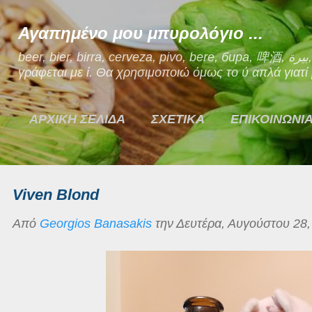
Μετάβαση στο κύριο περιεχόμενο
Αγαπημένο μου μπυρολόγιο ...
beer, bier, birra, cerveza, pivo, bere, бира, 啤酒, بيرة, μπίρα. Ναι, η μπίρα στα Ελληνικά
γράφεται με ί. Θα χρησιμοποιώ όμως το ύ απλά γιατί μ
ΑΡΧΙΚΗ ΣΕΛΙΔΑ
ΣΧΕΤΙΚΑ
ΕΠΙΚΟΙΝΩΝΙ
Viven Blond
Από
Georgios Banasakis
την
Δευτέρα, Αυγούστου 28,