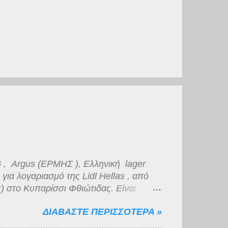
 , Argus (ΕΡΜΗΣ ), Ελληνική lager
ια λογαριασμό της Lidl Hellas , από
) στο Κυπαρίσσι Φθιώτιδας. Είναι
ό πυκνό αφρό μέτριας διάρκειας. Το
ΔΙΑΒΑΣΤΕ ΠΕΡΙΣΣΟΤΕΡΑ »
πως και η γεύση της, βυνώδης,
 μικρής διάρκειας. Για την κατηγορία