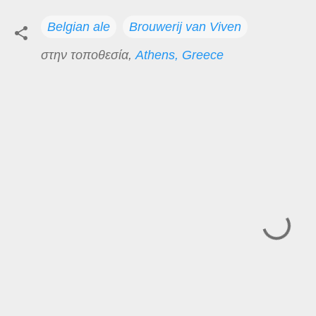
Belgian ale
Brouwerij van Viven
στην τοποθεσία,
Athens, Greece
Σ
χ
ό
λ
ι
α