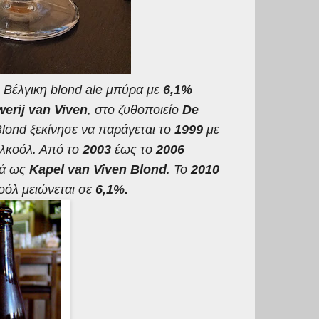
, Βέλγικη
blond ale
μπύρα με
6,1
%
erij van Viven
, στο ζυθοποιείο
De
Blond ξεκίνησε να παράγεται το
1999
με
λκοόλ. Από το
2003
έως το
2006
νά ως
Kapel van Viven Blond
. Το
2010
κοόλ μειώνεται σε
6,1%.