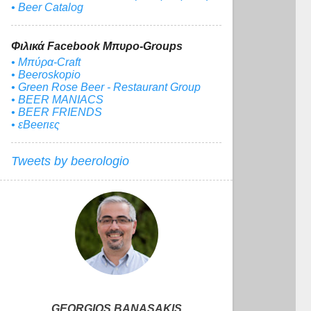
• Beer Catalog
Φιλικά Facebook Μπυρο-Groups
• Μπύρα-Craft
• Beeroskopio
• Green Rose Beer - Restaurant Group
• BEER MANIACS
• BEER FRIENDS
• εBeerιες
Tweets by beerologio
GEORGIOS BANASAKIS