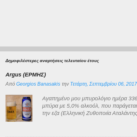
Δημοφιλέστερες αναρτήσεις τελευταίου έτους
Argus (ΕΡΜΗΣ)
Από
Georgios Banasakis
την
Τετάρτη, Σεπτεμβρίου 06, 2017
Αγαπημένο μου μπυρολόγιο ημέρα 336
μπύρα με 5,0% αλκοόλ, που παράγεται γ
την εζα (Ελληνική Ζυθοποιία Αταλάντης
ανοιχτόχρωμη ξανθιά, διαυγής με λευκ
άρωμα της κλασσικό της κατηγορίας, ό
γλυκόπικρη με ελάχιστα πικρή επίγευση