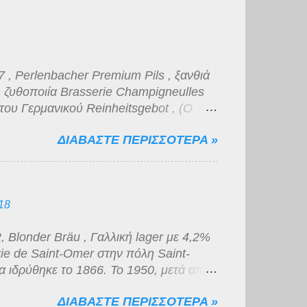
, νομίζω πως η ποιότητα της είναι
, Perlenbacher Premium Pils , ξανθιά
 ζυθοποιία Brasserie Champigneulles
του Γερμανικού Reinheitsgebot , (Ο
Μπύρας) μιας και προορίζεται για
ΔΙΑΒΑΣΤΕ ΠΕΡΙΣΣΟΤΕΡΑ »
 supermarket που δραστηριοποιείται
 με 4,9 % αλκοόλ, χρυσοκίτρινο χρώμα
α. Η γεύση είναι κάτι μεταξύ νερού και
 μάτια κατατάσσεται στην κατηγορία "του
18
Blonder Bräu , Γαλλική lager με 4,2%
ie de Saint-Omer στην πόλη Saint-
α ιδρύθηκε το 1866. Το 1950, μετά από
ομάστηκε "Brasserie Artésienne". Μέχρι
ΔΙΑΒΑΣΤΕ ΠΕΡΙΣΣΟΤΕΡΑ »
ν τοπική αγορά. Εκείνη την χρονιά