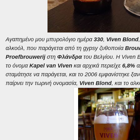
Αγαπημένο μου μπυρολόγιο ημέρα
330
,
Viven Blond
αλκοόλ, που παράγεται από τη gypsy ζυθοποιία
Brouw
Proefbrouwerij
στη
Φλάνδρα
του Βελγίου. Η Viven 
το όνομα
Kapel van Viven
και αρχικά περιείχε
6,8%
α
σταμάτησε να παράγεται, και το 2006 εμφανίστηκε ξα
παίρνει την τωρινή ονομασία,
Viven Blond
, και το αλ