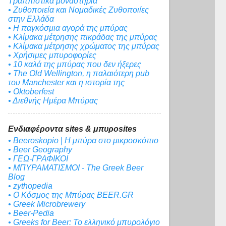
Τραππιστικά μοναστήρια
• Ζυθοποιεία και Νομαδικές Ζυθοποιίες
στην Ελλάδα
• Η παγκόσμια αγορά της μπύρας
• Κλίμακα μέτρησης πικράδας της μπύρας
• Κλίμακα μέτρησης χρώματος της μπύρας
• Χρήσιμες μπυροφορίες
• 10 καλά της μπύρας που δεν ήξερες
• The Old Wellington, η παλαιότερη pub
του Manchester και η ιστορία της
• Oktoberfest
• Διεθνής Ημέρα Μπύρας
Ενδιαφέροντα sites & μπυροsites
• Beeroskopio | Η μπύρα στο μικροσκόπιο
• Beer Geography
• ΓΕΩ-ΓΡΑΦΙΚΟΙ
• ΜΠΥΡΑΜΑΤΙΣΜΟΙ - The Greek Beer
Blog
• zythopedia
• Ο Κόσμος της Μπύρας BEER.GR
• Greek Microbrewery
• Beer-Pedia
• Greeks for Beer: To ελληνικό μπυρολόγιο