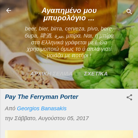
Μετάβαση στο κύριο περιεχόμενο
Αγαπημένο μου
μπυρολόγιο ...
beer, bier, birra, cerveza, pivo, bere,
бира, 啤酒, بيرة, μπίρα. Ναι, η μπίρα
στα Ελληνικά γράφεται με ί. Θα
χρησιμοποιώ όμως το ύ απλά γιατί
μοιάζει με ποτήρι !
ΑΡΧΙΚΗ ΣΕΛΙΔΑ
ΣΧΕΤΙΚΑ
ΕΠΙΚΟΙΝΩΝΙΑ
Pay The Ferryman Porter
ΠΕΡΙΣΣΌΤΕΡΑ…
Από
Georgios Banasakis
ΟΡΟΙ ΧΡΗΣΗΣ
την
Σάββατο, Αυγούστου 05, 2017