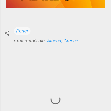
Porter
στην τοποθεσία,
Athens, Greece
Σ
χ
ό
λ
ι
α