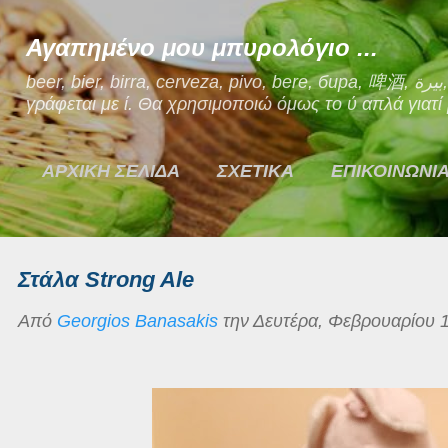
Μετάβαση στο κύριο περιεχόμενο
Αγαπημένο μου μπυρολόγιο ...
beer, bier, birra, cerveza, pivo, bere, бира, 啤酒, بيرة, μπίρα. Ναι, η μπίρα στα Ελληνικά
γράφεται με ί. Θα χρησιμοποιώ όμως το ύ απλά γιατί μ
ΑΡΧΙΚΗ ΣΕΛΙΔΑ
ΣΧΕΤΙΚΑ
ΕΠΙΚΟΙΝΩΝΙ
Στάλα Strong Ale
Από
Georgios Banasakis
την
Δευτέρα, Φεβρουαρίου 1