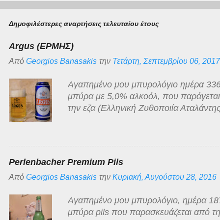
Δημοφιλέστερες αναρτήσεις τελευταίου έτους
Argus (ΕΡΜΗΣ)
Από
Georgios Banasakis
την
Τετάρτη, Σεπτεμβρίου 06, 2017
Αγαπημένο μου μπυρολόγιο ημέρα 336
μπύρα με 5,0% αλκοόλ, που παράγεται γ
την εζα (Ελληνική Ζυθοποιία Αταλάντης
ανοιχτόχρωμη ξανθιά, διαυγής με λευκ
άρωμα της κλασσικό της κατηγορίας, ό
γλυκόπικρη με ελάχιστα πικρή επίγευση
χαμηλής τιμής στην οποία κατατάσσεται
Perlenbacher Premium Pils
αρκετά τίμια!
Από
Georgios Banasakis
την
Κυριακή, Αυγούστου 28, 2016
Αγαπημένο μου μπυρολόγιο, ημέρα 187 
μπύρα pils που παρασκευάζεται από τη