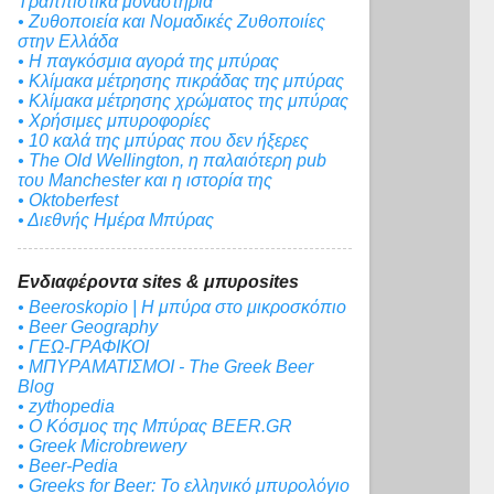
Τραππιστικά μοναστήρια
• Ζυθοποιεία και Νομαδικές Ζυθοποιίες
στην Ελλάδα
• Η παγκόσμια αγορά της μπύρας
• Κλίμακα μέτρησης πικράδας της μπύρας
• Κλίμακα μέτρησης χρώματος της μπύρας
• Χρήσιμες μπυροφορίες
• 10 καλά της μπύρας που δεν ήξερες
• The Old Wellington, η παλαιότερη pub
του Manchester και η ιστορία της
• Oktoberfest
• Διεθνής Ημέρα Μπύρας
Ενδιαφέροντα sites & μπυροsites
• Beeroskopio | Η μπύρα στο μικροσκόπιο
• Beer Geography
• ΓΕΩ-ΓΡΑΦΙΚΟΙ
• ΜΠΥΡΑΜΑΤΙΣΜΟΙ - The Greek Beer
Blog
• zythopedia
• Ο Κόσμος της Μπύρας BEER.GR
• Greek Microbrewery
• Beer-Pedia
• Greeks for Beer: To ελληνικό μπυρολόγιο