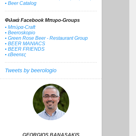
• Beer Catalog
Φιλικά Facebook Μπυρο-Groups
• Μπύρα-Craft
• Beeroskopio
• Green Rose Beer - Restaurant Group
• BEER MANIACS
• BEER FRIENDS
• εBeerιες
Tweets by beerologio
GEORGIOS BANASAKIS