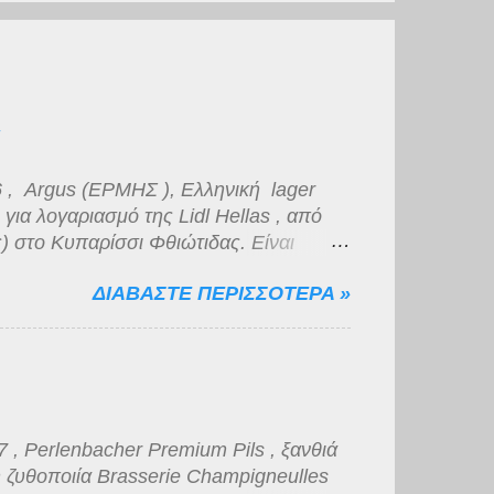
 , Argus (ΕΡΜΗΣ ), Ελληνική lager
ια λογαριασμό της Lidl Hellas , από
) στο Κυπαρίσσι Φθιώτιδας. Είναι
ό πυκνό αφρό μέτριας διάρκειας. Το
ΔΙΑΒΑΣΤΕ ΠΕΡΙΣΣΟΤΕΡΑ »
πως και η γεύση της, βυνώδης,
 μικρής διάρκειας. Για την κατηγορία
, νομίζω πως η ποιότητα της είναι
, Perlenbacher Premium Pils , ξανθιά
 ζυθοποιία Brasserie Champigneulles