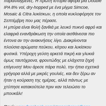
παραλλαγμένες. Η πρώτη ιστορία αφορά μια Double
IPA 8% vol, dry-hopped με ένα μίγμα Simcoe,
Mosaic & Citra λυκίσκων, η οποία κυκλοφόρησε τον
Σεπτέμβρη που μας πέρασε.
Η μπύρα είναι θολή ξανθιά με λευκό πυκνό αφρό και
ελαφριά ενανθράκωση την οποία αισθάνεσαι πιο
έντονα αν την ανακινήσεις λίγο. Διακρίνονται
πλούσια αρώματα πεύκου, κίτρου και λυκίσκου
φυσικά. Υπέροχη γεύση αρκετά πικρή και γλυκιά
όμως ταυτόχρονα, φρουτώδης με ελάχιστα ξηρή
επίγευση! Μου άρεσε πάρα πολύ, την ήπια σχετικά
γρήγορα αλλά με μικρές γουλιές, και δεν ξέρω αν
ήταν η κούραση της ημέρας, αλλά πάντως με
χτύπησε κατακούτελα πριν καν τελειώσει το
μπουκάλι!