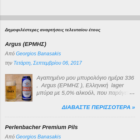
Δημοφιλέστερες αναρτήσεις τελευταίου έτους
Argus (ΕΡΜΗΣ)
Από
Georgios Banasakis
την
Τετάρτη, Σεπτεμβρίου 06, 2017
Αγαπημένο μου μπυρολόγιο ημέρα 336
, Argus (ΕΡΜΗΣ ), Ελληνική lager
μπύρα με 5,0% αλκοόλ, που παράγεται
για λογαριασμό της Lidl Hellas , από
ΔΙΑΒΑΣΤΕ ΠΕΡΙΣΣΟΤΕΡΑ »
την εζα (Ελληνική Ζυθοποιία
Αταλάντης) στο Κυπαρίσσι Φθιώτιδας.
Είναι ανοιχτόχρωμη ξανθιά, διαυγής με
Perlenbacher Premium Pils
λευκό πυκνό αφρό μέτριας διάρκειας.
Από
Georgios Banasakis
Το άρωμα της κλασσικό της