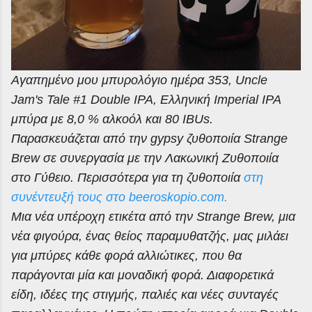
Αγαπημένο μου μπυρολόγιο ημέρα 353,
Uncle
Jam
'
s
Tale
#1
Double
IPA
, Ελληνική
Imperial
IPA
μπύρα με 8,0 % αλκοόλ και 80 IBUs.
Παρασκευάζεται από την gypsy ζυθοποιία Strange
Brew σε συνεργασία με την Λακωνική Ζυθοποιία
στο Γύθειο. Περισσότερα για τη ζυθοποιία
στη
συνέντευξή τους στο beeroskopio.com.
Μια νέα υπέροχη ετικέτα από την Strange Brew, μια
νέα φιγούρα, ένας θείος παραμυθατζής, μας μιλάει
για μπύρες κάθε φορά αλλιώτικες, που θα
παράγονται μία και μοναδική φορά. Διαφορετικά
είδη, ιδέες της στιγμής, παλιές και νέες συνταγές