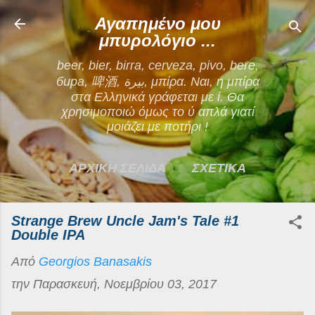
Μετάβαση στο κύριο περιεχόμενο
Αγαπημένο μου
μπυρολόγιο ...
beer, bier, birra, cerveza, pivo, bere,
бира, 啤酒, بيرة, μπίρα. Ναι, η μπίρα
στα Ελληνικά γράφεται με ί. Θα
χρησιμοποιώ όμως το ύ απλά γιατί
μοιάζει με ποτήρι !
ΑΡΧΙΚΗ ΣΕΛΙΔΑ
ΣΧΕΤΙΚΑ
ΕΠΙΚΟΙΝΩΝΙΑ
Strange Brew Uncle Jam's Tale #1
ΠΕΡΙΣΣΌΤΕΡΑ…
Double IPA
Από
Georgios Banasakis
ΟΡΟΙ ΧΡΗΣΗΣ
την
Παρασκευή, Νοεμβρίου 03, 2017