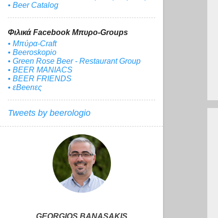
• Beer Catalog
Φιλικά Facebook Μπυρο-Groups
• Μπύρα-Craft
• Beeroskopio
• Green Rose Beer - Restaurant Group
• BEER MANIACS
• BEER FRIENDS
• εBeerιες
Tweets by beerologio
GEORGIOS BANASAKIS