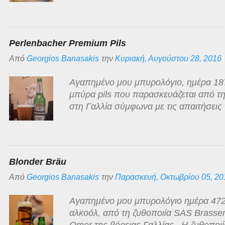
άρωμα της κλασσικό της κατηγορίας, ό
γλυκόπικρη με ελάχιστα πικρή επίγευση
χαμηλής τιμής στην οποία κατατάσσεται
Perlenbacher Premium Pils
αρκετά τίμια!
Από
Georgios Banasakis
την
Κυριακή, Αυγούστου 28, 2016
Αγαπημένο μου μπυρολόγιο, ημέρα 187 
μπύρα pils που παρασκευάζεται από τη
στη Γαλλία σύμφωνα με τις απαιτήσεις 
Νόμος του 1516 περί Καθαρότητας της 
πώληση από μεγάλη Γερμανική αλυσίδα
στη χώρα μας. Value for money μπύρα
και αφρό που εξαφανίζεται πολύ γρήγορ
Blonder Bräu
τυπικής pilsner μπύρας που με κλειστά
Από
Georgios Banasakis
την
Παρασκευή, Οκτωβρίου 05, 20
σωρού".
Αγαπημένο μου μπυρολόγιο ημέρα 472, 
αλκοόλ, από τη ζυθοποιία SAS Brasser
Omer της βόρειας Γαλλίας . Η ζυθοποιί