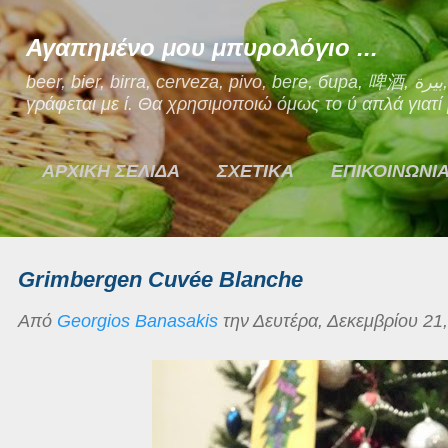
Μετάβαση στο κύριο περιεχόμενο
Αγαπημένο μου μπυρολόγιο ...
beer, bier, birra, cerveza, pivo, bere, бира, 啤酒, بيرة, μπίρα. Ναι, η μπίρα στα Ελληνικά
γράφεται με ί. Θα χρησιμοποιώ όμως το ύ απλά γιατί μ
ΑΡΧΙΚΗ ΣΕΛΙΔΑ
ΣΧΕΤΙΚΑ
ΕΠΙΚΟΙΝΩΝΙ
Grimbergen Cuvée Blanche
Από
Georgios Banasakis
την
Δευτέρα, Δεκεμβρίου 21