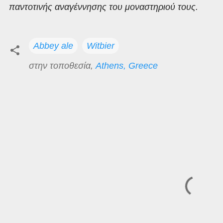
παντοτινής αναγέννησης του μοναστηριού τους.
Abbey ale
Witbier
στην τοποθεσία,
Athens, Greece
Σ
χ
ό
λ
ι
α