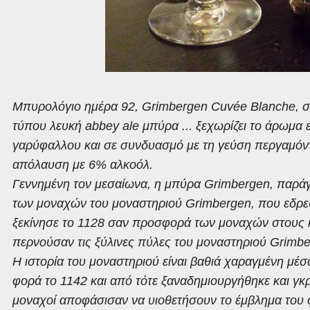
Μπυρολόγιο ημέρα 92, Grimbergen Cuvée Blanche, συ
τύπου λευκή abbey ale μπύρα ... ξεχωρίζει το άρωμα 
γαρύφαλλου και σε συνδυασμό με τη γεύση περγαμόντ
απόλαυση με 6% αλκοόλ.
Γεννημένη τον μεσαίωνα, η μπύρα Grimbergen, παράγ
των μοναχών του μοναστηριού Grimbergen, που εδρεύ
ξεκίνησε το 1128 σαν προσφορά των μοναχών στους 
περνούσαν τις ξύλινες πύλες του μοναστηριού Grimb
Η ιστορία του μοναστηριού είναι βαθιά χαραγμένη μέ
φορά το 1142 και από τότε ξαναδημιουργήθηκε και γκρε
μοναχοί αποφάσισαν να υιοθετήσουν το έμβλημα του 