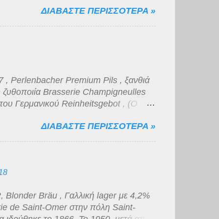
ΔΙΑΒΑΣΤΕ ΠΕΡΙΣΣΟΤΕΡΑ »
πως και η γεύση της, βυνώδης,
 μικρής διάρκειας. Για την κατηγορία
, νομίζω πως η ποιότητα της είναι
, Perlenbacher Premium Pils , ξανθιά
 ζυθοποιία Brasserie Champigneulles
του Γερμανικού Reinheitsgebot , (Ο
Μπύρας) μιας και προορίζεται για
ΔΙΑΒΑΣΤΕ ΠΕΡΙΣΣΟΤΕΡΑ »
 supermarket που δραστηριοποιείται
 με 4,9 % αλκοόλ, χρυσοκίτρινο χρώμα
α. Η γεύση είναι κάτι μεταξύ νερού και
 μάτια κατατάσσεται στην κατηγορία "του
18
Blonder Bräu , Γαλλική lager με 4,2%
ie de Saint-Omer στην πόλη Saint-
α ιδρύθηκε το 1866. Το 1950, μετά από