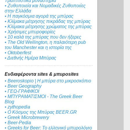
Τραππιστικά μοναστήρια
• Ζυθοποιεία και Νομαδικές Ζυθοποιίες
στην Ελλάδα
• Η παγκόσμια αγορά της μπύρας
• Κλίμακα μέτρησης πικράδας της μπύρας
• Κλίμακα μέτρησης χρώματος της μπύρας
• Χρήσιμες μπυροφορίες
• 10 καλά της μπύρας που δεν ήξερες
• The Old Wellington, η παλαιότερη pub
του Manchester και η ιστορία της
• Oktoberfest
• Διεθνής Ημέρα Μπύρας
Ενδιαφέροντα sites & μπυροsites
• Beeroskopio | Η μπύρα στο μικροσκόπιο
• Beer Geography
• ΓΕΩ-ΓΡΑΦΙΚΟΙ
• ΜΠΥΡΑΜΑΤΙΣΜΟΙ - The Greek Beer
Blog
• zythopedia
• Ο Κόσμος της Μπύρας BEER.GR
• Greek Microbrewery
• Beer-Pedia
• Greeks for Beer: To ελληνικό μπυρολόγιο