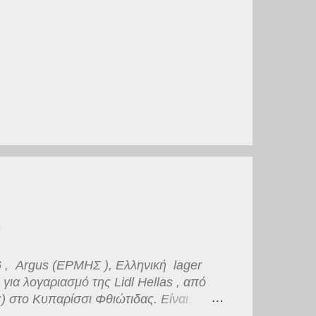
 , Argus (ΕΡΜΗΣ ), Ελληνική lager
ια λογαριασμό της Lidl Hellas , από
) στο Κυπαρίσσι Φθιώτιδας. Είναι
ό πυκνό αφρό μέτριας διάρκειας. Το