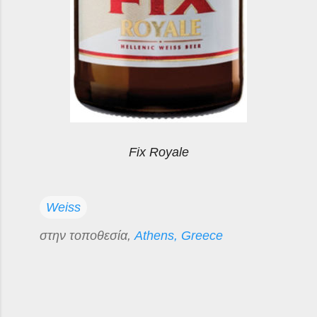
Fix Royale
Weiss
στην τοποθεσία,
Athens, Greece
Σ
χ
ό