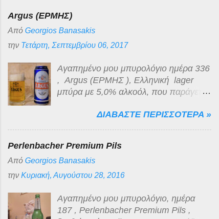
Argus (ΕΡΜΗΣ)
Από
Georgios Banasakis
την
Τετάρτη, Σεπτεμβρίου 06, 2017
Αγαπημένο μου μπυρολόγιο ημέρα 336
, Argus (ΕΡΜΗΣ ), Ελληνική lager
μπύρα με 5,0% αλκοόλ, που παράγεται
για λογαριασμό της Lidl Hellas , από
ΔΙΑΒΑΣΤΕ ΠΕΡΙΣΣΟΤΕΡΑ »
την εζα (Ελληνική Ζυθοποιία
Αταλάντης) στο Κυπαρίσσι Φθιώτιδας.
Είναι ανοιχτόχρωμη ξανθιά, διαυγής με
Perlenbacher Premium Pils
λευκό πυκνό αφρό μέτριας διάρκειας.
Από
Georgios Banasakis
Το άρωμα της κλασσικό της
κατηγορίας, όπως και η γεύση της,
την
Κυριακή, Αυγούστου 28, 2016
βυνώδης, γλυκόπικρη με ελάχιστα
πικρή επίγευση μικρής διάρκειας. Για
Αγαπημένο μου μπυρολόγιο, ημέρα
την κατηγορία χαμηλής τιμής στην
187 , Perlenbacher Premium Pils ,