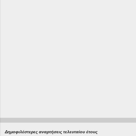
λ
ι
α
Δημοφιλέστερες αναρτήσεις τελευταίου έτους