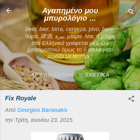
Μετάβαση στο κύριο περιεχόμενο
Αγαπημένο μου
μπυρολόγιο ...
beer, bier, birra, cerveza, pivo, bere,
бира, 啤酒, بيرة, μπίρα. Ναι, η μπίρα
στα Ελληνικά γράφεται με ί. Θα
χρησιμοποιώ όμως το ύ απλά γιατί
μοιάζει με ποτήρι !
ΑΡΧΙΚΗ ΣΕΛΙΔΑ
ΣΧΕΤΙΚΑ
ΕΠΙΚΟΙΝΩΝΙΑ
Fix Royale
ΠΕΡΙΣΣΌΤΕΡΑ…
Από
Georgios Banasakis
ΟΡΟΙ ΧΡΗΣΗΣ
την
Τρίτη, Ιουνίου 23, 2015