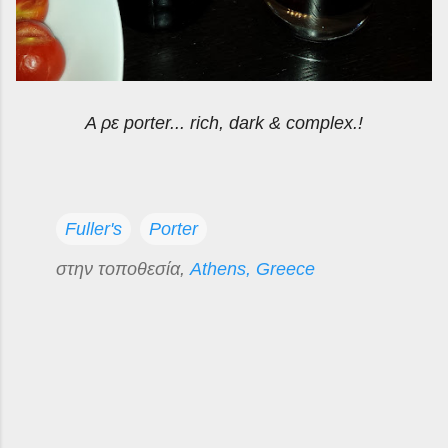
Α ρε porter... rich, dark & complex.!
Fuller's
Porter
στην τοποθεσία,
Athens, Greece
Σ
χ
ό
λ
ι