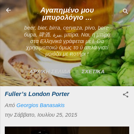
Μετάβαση στο κύριο περιεχόμενο
Αγαπημένο μου
μπυρολόγιο ...
beer, bier, birra, cerveza, pivo, bere,
бира, 啤酒, بيرة, μπίρα. Ναι, η μπίρα
στα Ελληνικά γράφεται με ί. Θα
χρησιμοποιώ όμως το ύ απλά γιατί
μοιάζει με ποτήρι !
ΑΡΧΙΚΗ ΣΕΛΙΔΑ
ΣΧΕΤΙΚΑ
ΕΠΙΚΟΙΝΩΝΙΑ
Fuller’s London Porter
ΠΕΡΙΣΣΌΤΕΡΑ…
Από
Georgios Banasakis
ΟΡΟΙ ΧΡΗΣΗΣ
την
Σάββατο, Ιουλίου 25, 2015