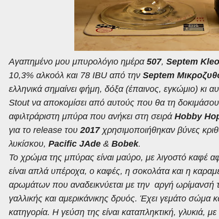
Αγαπημένο μου μπυρολόγιο ημέρα
507
,
Septem Kle
10,3% αλκοόλ και 78 IBU από την
Septem Μικροζυθ
ελληνικά σημαίνει φήμη, δόξα (έπαινος, εγκώμιο) κι
Stout
να αποκομίσει από αυτούς που θα τη δοκιμάσουν
αφιλτράριστη μπύρα που ανήκει στη σειρά
Hobby Hop
για το
release
του
2017
χρησιμοποιήθηκαν βύνες κριθαρ
λυκίσκου,
Pacific JAde
&
Bobek
.
Το χρώμα της μπύρας είναι μαύρο, με λιγοστό καφέ α
είναι απλά υπέροχα, ο καφές, η σοκολάτα και η καραμ
αρωμάτων που αναδεικνύεται με την αργή ωρίμανσή τη
γαλλικής και αμερικάνικης δρυός. Έχει γεμάτο σώμα 
κατηγορία. Η γεύση της είναι καταπληκτική, γλυκιά, με