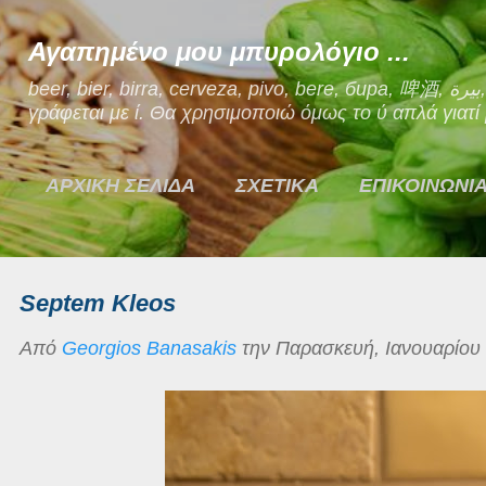
Μετάβαση στο κύριο περιεχόμενο
Αγαπημένο μου μπυρολόγιο ...
beer, bier, birra, cerveza, pivo, bere, бира, 啤酒, بيرة, μπίρα. Ναι, η μπίρα στα Ελληνικά
γράφεται με ί. Θα χρησιμοποιώ όμως το ύ απλά γιατί μ
ΑΡΧΙΚΗ ΣΕΛΙΔΑ
ΣΧΕΤΙΚΑ
ΕΠΙΚΟΙΝΩΝΙ
Septem Kleos
Από
Georgios Banasakis
την
Παρασκευή, Ιανουαρίου 