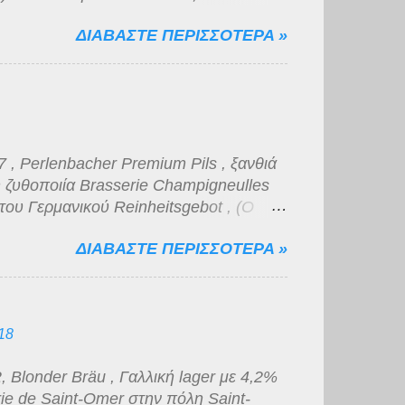
ό πυκνό αφρό μέτριας διάρκειας. Το
ΔΙΑΒΑΣΤΕ ΠΕΡΙΣΣΟΤΕΡΑ »
πως και η γεύση της, βυνώδης,
 μικρής διάρκειας. Για την κατηγορία
, νομίζω πως η ποιότητα της είναι
, Perlenbacher Premium Pils , ξανθιά
 ζυθοποιία Brasserie Champigneulles
του Γερμανικού Reinheitsgebot , (Ο
Μπύρας) μιας και προορίζεται για
ΔΙΑΒΑΣΤΕ ΠΕΡΙΣΣΟΤΕΡΑ »
 supermarket που δραστηριοποιείται
 με 4,9 % αλκοόλ, χρυσοκίτρινο χρώμα
α. Η γεύση είναι κάτι μεταξύ νερού και
 μάτια κατατάσσεται στην κατηγορία "του
18
Blonder Bräu , Γαλλική lager με 4,2%
ie de Saint-Omer στην πόλη Saint-