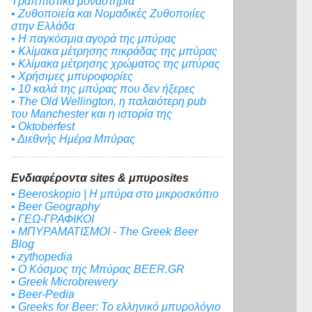
Τραππιστικά μοναστήρια
• Ζυθοποιεία και Νομαδικές Ζυθοποιίες
στην Ελλάδα
• Η παγκόσμια αγορά της μπύρας
• Κλίμακα μέτρησης πικράδας της μπύρας
• Κλίμακα μέτρησης χρώματος της μπύρας
• Χρήσιμες μπυροφορίες
• 10 καλά της μπύρας που δεν ήξερες
• The Old Wellington, η παλαιότερη pub
του Manchester και η ιστορία της
• Oktoberfest
• Διεθνής Ημέρα Μπύρας
Ενδιαφέροντα sites & μπυροsites
• Beeroskopio | Η μπύρα στο μικροσκόπιο
• Beer Geography
• ΓΕΩ-ΓΡΑΦΙΚΟΙ
• ΜΠΥΡΑΜΑΤΙΣΜΟΙ - The Greek Beer
Blog
• zythopedia
• Ο Κόσμος της Μπύρας BEER.GR
• Greek Microbrewery
• Beer-Pedia
• Greeks for Beer: To ελληνικό μπυρολόγιο