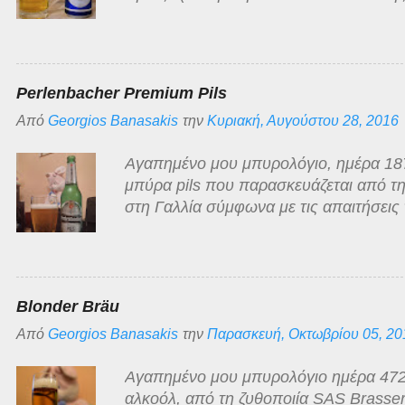
ανοιχτόχρωμη ξανθιά, διαυγής με λευκ
άρωμα της κλασσικό της κατηγορίας, ό
γλυκόπικρη με ελάχιστα πικρή επίγευση
χαμηλής τιμής στην οποία κατατάσσεται
Perlenbacher Premium Pils
αρκετά τίμια!
Από
Georgios Banasakis
την
Κυριακή, Αυγούστου 28, 2016
Αγαπημένο μου μπυρολόγιο, ημέρα 187 
μπύρα pils που παρασκευάζεται από τη
στη Γαλλία σύμφωνα με τις απαιτήσεις 
Νόμος του 1516 περί Καθαρότητας της 
πώληση από μεγάλη Γερμανική αλυσίδα
στη χώρα μας. Value for money μπύρα
και αφρό που εξαφανίζεται πολύ γρήγορ
Blonder Bräu
τυπικής pilsner μπύρας που με κλειστά
Από
Georgios Banasakis
την
Παρασκευή, Οκτωβρίου 05, 20
σωρού".
Αγαπημένο μου μπυρολόγιο ημέρα 472, 
αλκοόλ, από τη ζυθοποιία SAS Brasser