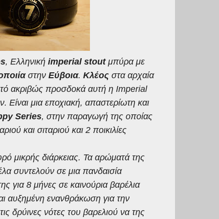
os
, Ελληνική
imperial stout
μπύρα με
οποιία
στην
Εύβοια
.
Κλέος
στα αρχαία
 αυτό ακριβώς προσδοκά αυτή η
Imperial
. Είναι μια εποχιακή, απαστερίωτη και
py Series
, στην παραγωγή της οποίας
ιού και σιταριού και 2 ποικιλίες
φρό μικρής διάρκειας. Τα αρώματά της
έλα συντελούν σε μια πανδαισία
ς για 8 μήνες σε καινούρια βαρέλια
και αυξημένη ενανθράκωση για την
 τις δρύινες νότες του βαρελιού να της