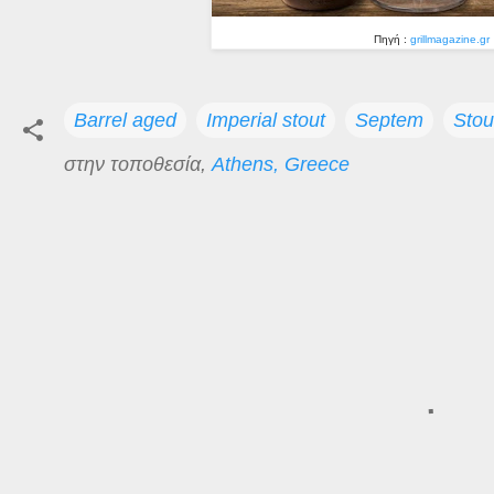
Πηγή :
grillmagazine.gr
Barrel aged
Imperial stout
Septem
Stou
στην τοποθεσία,
Athens, Greece
Σ
χ
ό
λ
ι
α