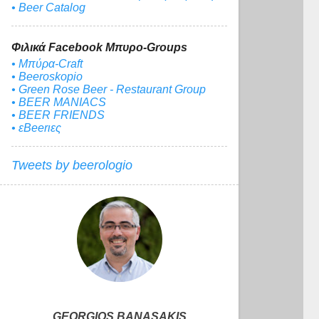
• Beer Catalog
Φιλικά Facebook Μπυρο-Groups
• Μπύρα-Craft
• Beeroskopio
• Green Rose Beer - Restaurant Group
• BEER MANIACS
• BEER FRIENDS
• εBeerιες
Tweets by beerologio
GEORGIOS BANASAKIS